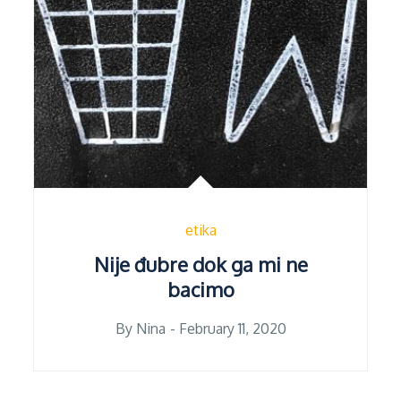
etika
Nije đubre dok ga mi ne
bacimo
Posted
By
Nina
February 11, 2020
on