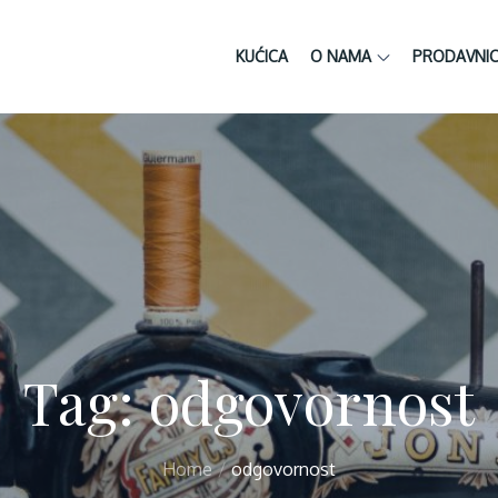
KUĆICA
O NAMA
PRODAVNI
Tag:
odgovornost
Home
odgovornost