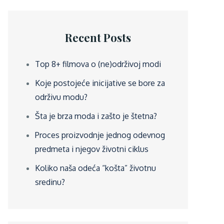
Recent Posts
Top 8+ filmova o (ne)održivoj modi
Koje postojeće inicijative se bore za
održivu modu?
Šta je brza moda i zašto je štetna?
Proces proizvodnje jednog odevnog
predmeta i njegov životni ciklus
Koliko naša odeća “košta” životnu
sredinu?