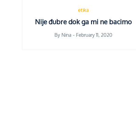
etika
Nije đubre dok ga mi ne bacimo
Posted
By
Nina
February 11, 2020
on