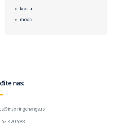
krpica
moda
đite nas:
ica@inspiringchange.rs
1 62 420 998