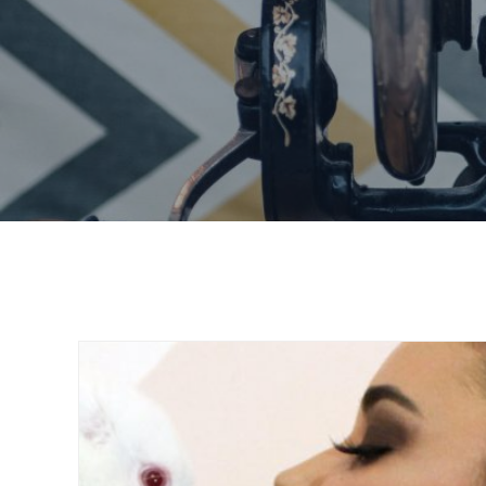
Home
spora moda