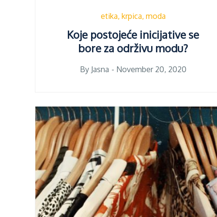
etika
krpica
moda
Koje postojeće inicijative se
bore za održivu modu?
Posted
By
Jasna
November 20, 2020
on