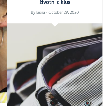
životni ciklus
Posted
By
Jasna
October 29, 2020
on