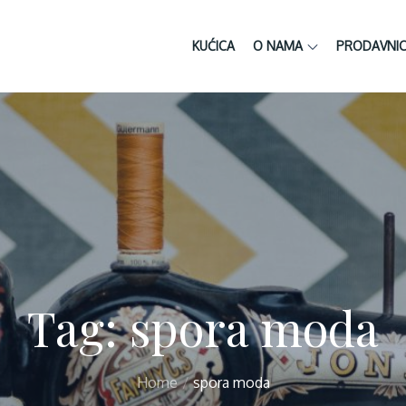
KUĆICA
O NAMA
PRODAVNI
Tag:
spora moda
Home
spora moda