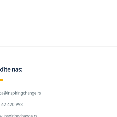
đite nas:
ica@inspiringchange.rs
1 62 420 998
.inspiringchange.rs