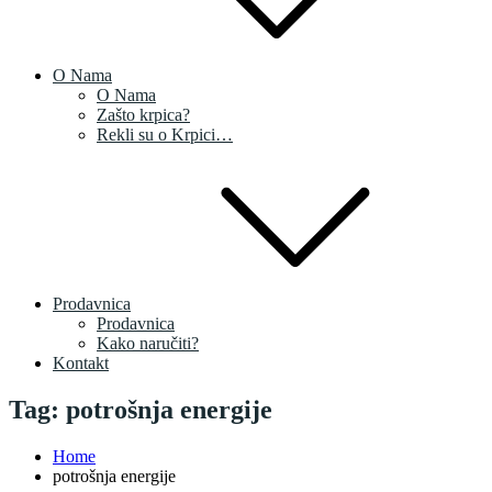
O Nama
O Nama
Zašto krpica?
Rekli su o Krpici…
Prodavnica
Prodavnica
Kako naručiti?
Kontakt
Tag:
potrošnja energije
Home
potrošnja energije