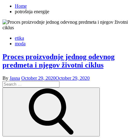
Home
potrošnja energije
etika
moda
Proces proizvodnje jednog odevnog
predmeta i njegov životni ciklus
Posted
By
Jasna
October 29, 2020
October 29, 2020
Search
on
for:
Search