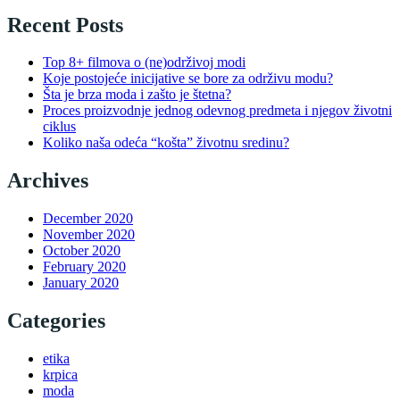
Recent Posts
Top 8+ filmova o (ne)održivoj modi
Koje postojeće inicijative se bore za održivu modu?
Šta je brza moda i zašto je štetna?
Proces proizvodnje jednog odevnog predmeta i njegov životni
ciklus
Koliko naša odeća “košta” životnu sredinu?
Archives
December 2020
November 2020
October 2020
February 2020
January 2020
Categories
etika
krpica
moda