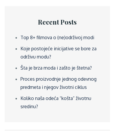
Recent Posts
Top 8+ filmova o (ne)održivoj modi
Koje postojeće inicijative se bore za
održivu modu?
Šta je brza moda i zašto je štetna?
Proces proizvodnje jednog odevnog
predmeta i njegov životni ciklus
Koliko naša odeća “košta” životnu
sredinu?