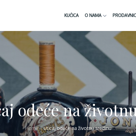
KUĆICA
O NAMA
PRODAVNI
caj odeće na životn
Home
uticaj odeće na životnu sredinu