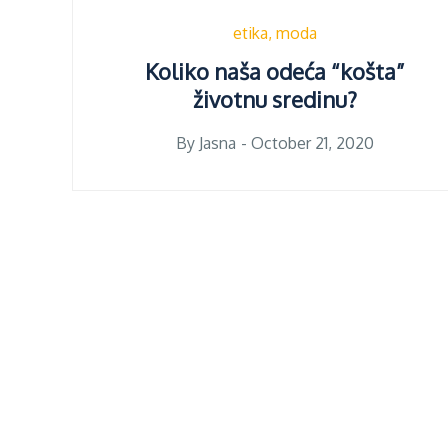
etika
moda
Koliko naša odeća “košta”
životnu sredinu?
Posted
By
Jasna
October 21, 2020
on