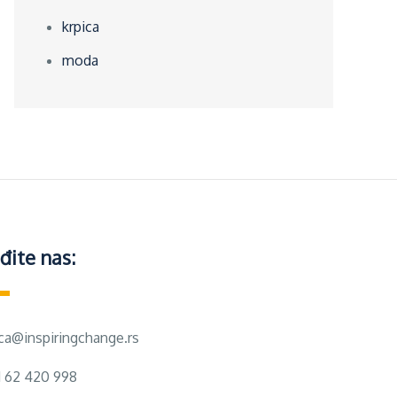
krpica
moda
đite nas:
ica@inspiringchange.rs
1 62 420 998