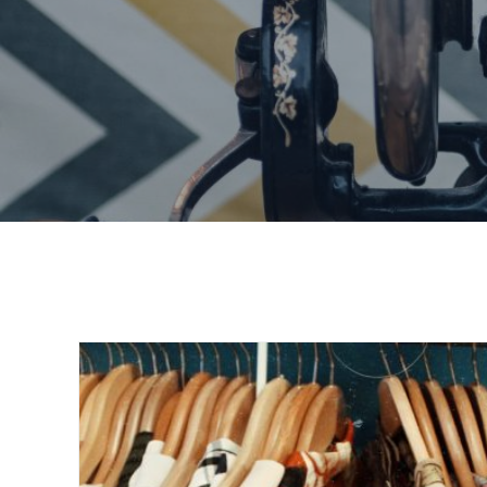
Home
uticaj odeće na životnu sredinu