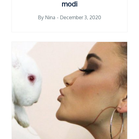
modi
Posted
By
Nina
December 3, 2020
on