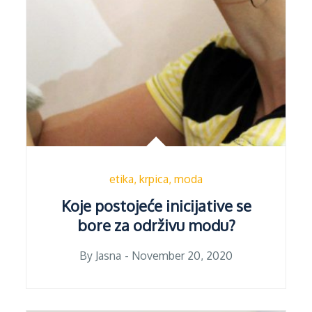
etika
krpica
moda
Koje postojeće inicijative se
bore za održivu modu?
Posted
By
Jasna
November 20, 2020
on