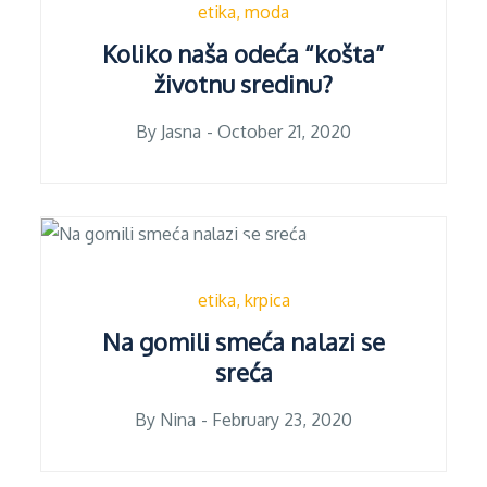
etika
moda
Koliko naša odeća “košta”
životnu sredinu?
Posted
By
Jasna
October 21, 2020
on
etika
krpica
Na gomili smeća nalazi se
sreća
Posted
By
Nina
February 23, 2020
on