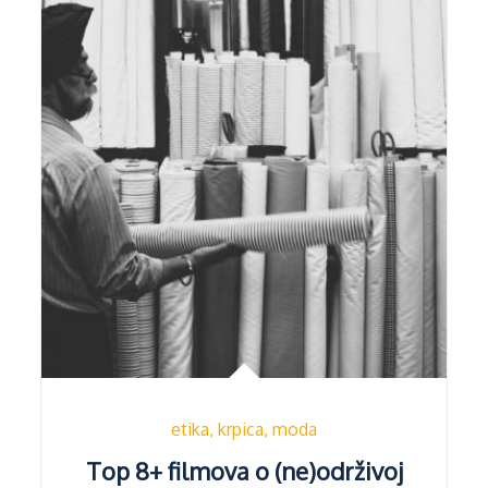
etika
krpica
moda
Top 8+ filmova o (ne)održivoj