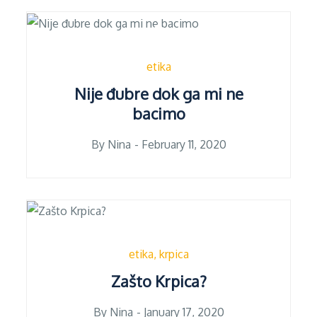
etika
Nije đubre dok ga mi ne
bacimo
Posted
By
Nina
February 11, 2020
on
etika
krpica
Zašto Krpica?
Posted
By
Nina
January 17, 2020