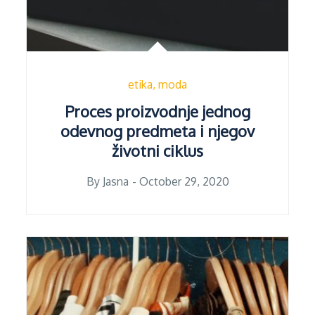
etika
moda
Proces proizvodnje jednog
odevnog predmeta i njegov
životni ciklus
Posted
By
Jasna
October 29, 2020
on