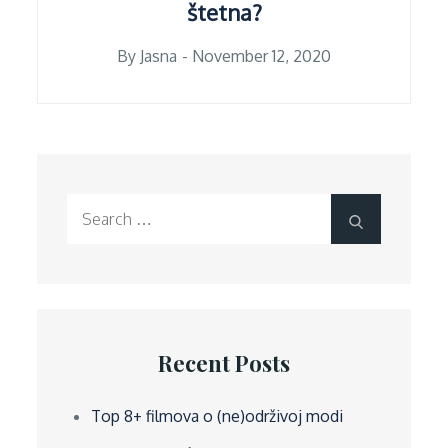
štetna?
Posted
By
Jasna
November 12, 2020
on
Search
Search
for:
Recent Posts
Top 8+ filmova o (ne)održivoj modi