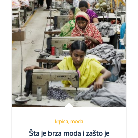
krpica
moda
Šta je brza moda i zašto je