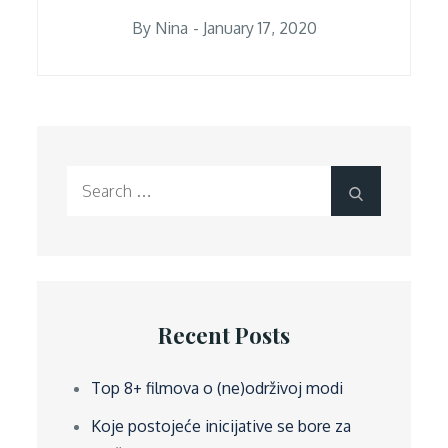
Posted
By
Nina
January 17, 2020
on
Search
Search
for:
Recent Posts
Top 8+ filmova o (ne)održivoj modi
Koje postojeće inicijative se bore za