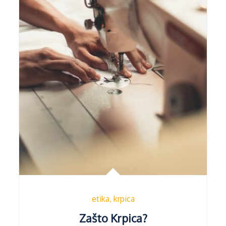
etika
krpica
Zašto Krpica?