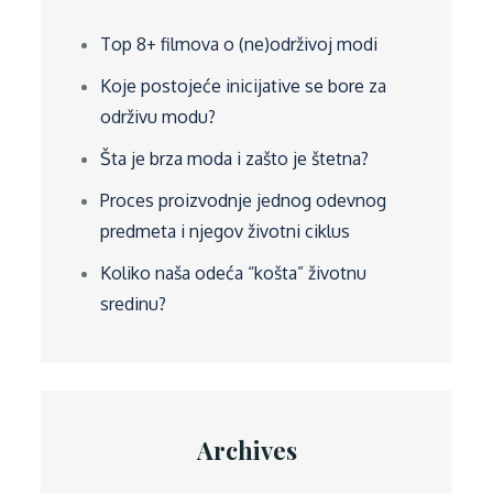
Top 8+ filmova o (ne)održivoj modi
Koje postojeće inicijative se bore za
održivu modu?
Šta je brza moda i zašto je štetna?
Proces proizvodnje jednog odevnog
predmeta i njegov životni ciklus
Koliko naša odeća “košta” životnu
sredinu?
Archives