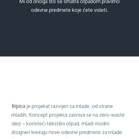
Mi od onoga što se smatra otpadom pravimo
odevne predmete koje ćete voleti.
Home
Mi od onoga što se smatra otpadom pravimo odevne
predmete koje ćete voleti.
Krpica
je projekat razvijen za mlade, od strane
mladih. Koncept projekta zasniva se na zero-waste
ideji – koristeći tekstilni otpad, mladi modni
dizajneri kreiraju nove odevne predmete za mlade