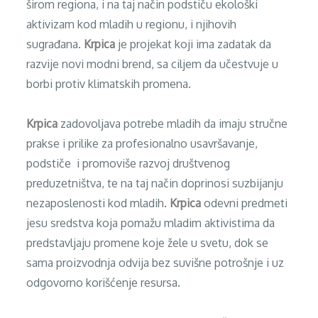
širom regiona, i na taj način podstiču ekološki
aktivizam kod mladih u regionu, i njihovih
sugrađana.
Krpica
je projekat koji ima zadatak da
razvije novi modni brend, sa ciljem da učestvuje u
borbi protiv klimatskih promena.
Krpica
zadovoljava potrebe mladih da imaju stručne
prakse i prilike za profesionalno usavršavanje,
podstiče i promoviše razvoj društvenog
preduzetništva, te na taj način doprinosi suzbijanju
nezaposlenosti kod mladih.
Krpica
odevni predmeti
jesu sredstva koja pomažu mladim aktivistima da
predstavljaju promene koje žele u svetu, dok se
sama proizvodnja odvija bez suvišne potrošnje i uz
odgovorno korišćenje resursa.