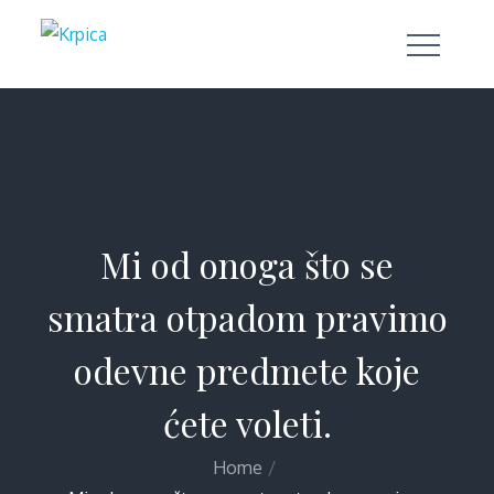
Skip
to
Krpica
Zero Waste Moda
content
Mi od onoga što se
smatra otpadom pravimo
odevne predmete koje
ćete voleti.
Home