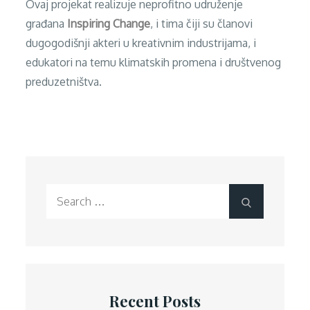
Ovaj projekat realizuje neprofitno udruženje
građana
Inspiring Change
, i tima čiji su članovi
dugogodišnji akteri u kreativnim industrijama, i
edukatori na temu klimatskih promena i društvenog
preduzetništva.
Search
Search
for:
Recent Posts